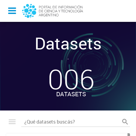
Datasets
-
006
DATASETS