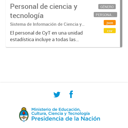
Personal de ciencia y
GÉNERO
tecnología
PERSONAL CIENTÍFICO-TECNOLÓGICO
json
Sistema de Información de Ciencia y
Tecnología Argentino (SICYTAR)
csv
El personal de CyT en una unidad
estadística incluye a todas las
personas involucradas
directamente en I+D así como a
aquellas que brindan servicios
directos para las actividades de I +
D (como...