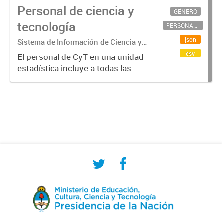
Personal de ciencia y
GÉNERO
tecnología
PERSONAL CIENTÍFICO-TECNOLÓGICO
json
Sistema de Información de Ciencia y
Tecnología Argentino (SICYTAR)
csv
El personal de CyT en una unidad
estadística incluye a todas las
personas involucradas
directamente en I+D así como a
aquellas que brindan servicios
directos para las actividades de I +
D (como...