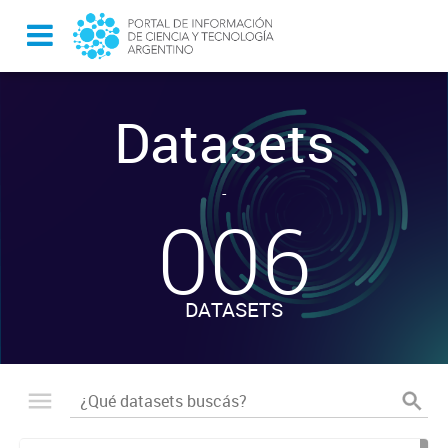
Datasets
-
006
DATASETS