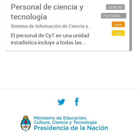
Personal de ciencia y
GÉNERO
tecnología
PERSONAL CIENTÍFICO-TECNOLÓGICO
json
Sistema de Información de Ciencia y
Tecnología Argentino (SICYTAR)
csv
El personal de CyT en una unidad
estadística incluye a todas las
personas involucradas
directamente en I+D así como a
aquellas que brindan servicios
directos para las actividades de I +
D (como...