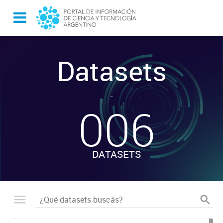
Datasets
-
006
DATASETS