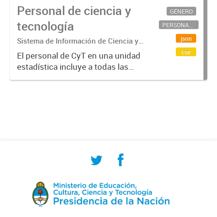
Personal de ciencia y
GÉNERO
tecnología
PERSONAL CIENTÍFICO-TECNOLÓGICO
json
Sistema de Información de Ciencia y
Tecnología Argentino (SICYTAR)
csv
El personal de CyT en una unidad
estadística incluye a todas las
personas involucradas
directamente en I+D así como a
aquellas que brindan servicios
directos para las actividades de I +
D (como...