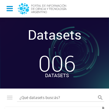
Datasets
-
006
DATASETS