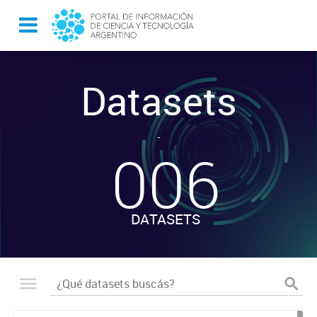
Datasets
-
006
DATASETS