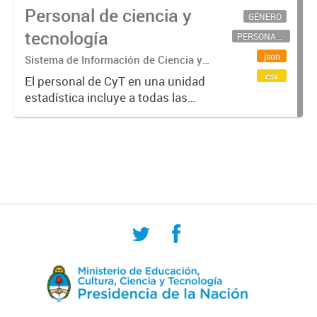
Personal de ciencia y
GÉNERO
tecnología
PERSONAL CIENTÍFICO-TECNOLÓGICO
json
Sistema de Información de Ciencia y
Tecnología Argentino (SICYTAR)
csv
El personal de CyT en una unidad
estadística incluye a todas las
personas involucradas
directamente en I+D así como a
aquellas que brindan servicios
directos para las actividades de I +
D (como...