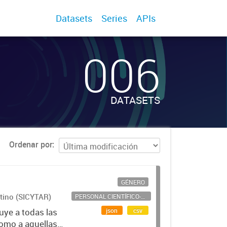
Datasets
Series
APIs
006
DATASETS
Ordenar por
GÉNERO
ntino (SICYTAR)
PERSONAL CIENTÍFICO-TECNOLÓGICO
json
csv
uye a todas las
como a aquellas