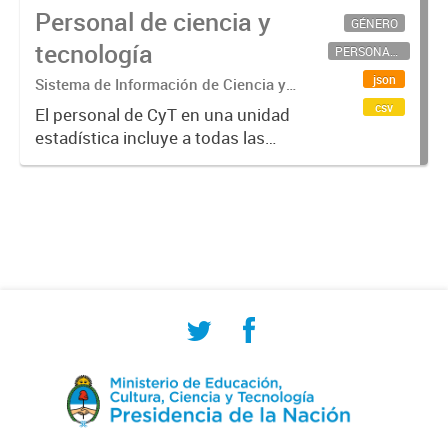
Personal de ciencia y
GÉNERO
tecnología
PERSONAL CIENTÍFICO-TECNOLÓGICO
json
Sistema de Información de Ciencia y
Tecnología Argentino (SICYTAR)
csv
El personal de CyT en una unidad
estadística incluye a todas las
personas involucradas
directamente en I+D así como a
aquellas que brindan servicios
directos para las actividades de I +
D (como...