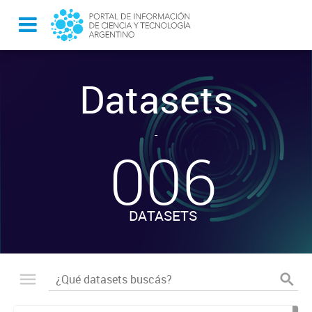
Datasets
-
006
DATASETS