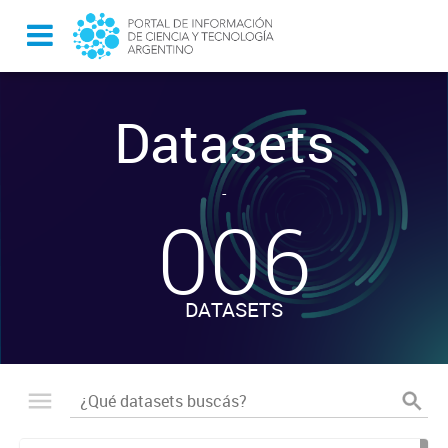
Datasets
-
006
DATASETS