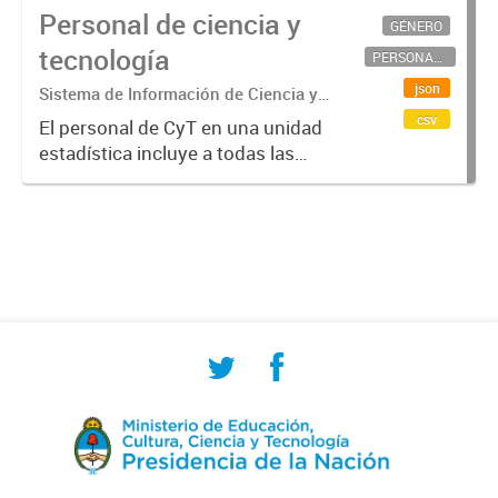
Personal de ciencia y
GÉNERO
tecnología
PERSONAL CIENTÍFICO-TECNOLÓGICO
json
Sistema de Información de Ciencia y
Tecnología Argentino (SICYTAR)
csv
El personal de CyT en una unidad
estadística incluye a todas las
personas involucradas
directamente en I+D así como a
aquellas que brindan servicios
directos para las actividades de I +
D (como...