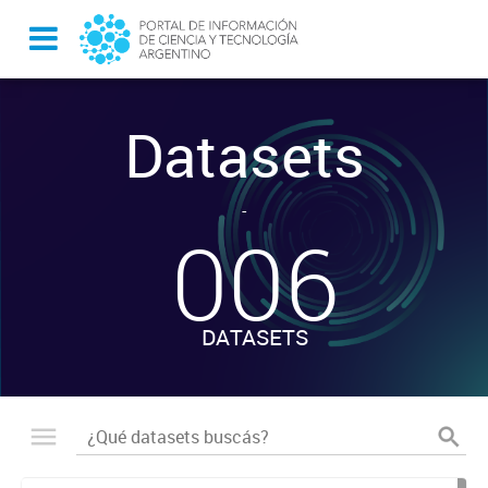
Datasets
-
006
DATASETS