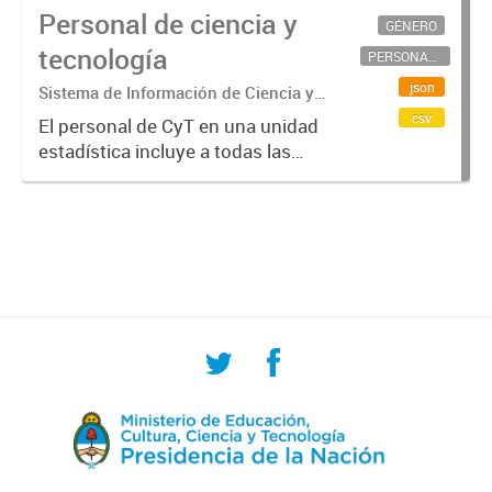
Personal de ciencia y
GÉNERO
tecnología
PERSONAL CIENTÍFICO-TECNOLÓGICO
json
Sistema de Información de Ciencia y
Tecnología Argentino (SICYTAR)
csv
El personal de CyT en una unidad
estadística incluye a todas las
personas involucradas
directamente en I+D así como a
aquellas que brindan servicios
directos para las actividades de I +
D (como...