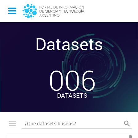
Datasets
-
006
DATASETS