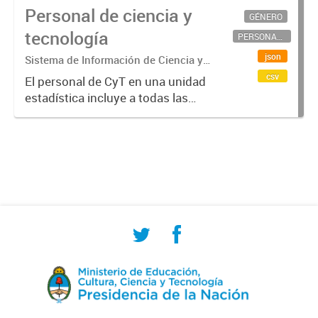
Personal de ciencia y
GÉNERO
tecnología
PERSONAL CIENTÍFICO-TECNOLÓGICO
json
Sistema de Información de Ciencia y
Tecnología Argentino (SICYTAR)
csv
El personal de CyT en una unidad
estadística incluye a todas las
personas involucradas
directamente en I+D así como a
aquellas que brindan servicios
directos para las actividades de I +
D (como...