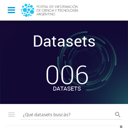
Datasets
-
006
DATASETS