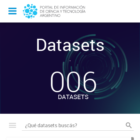
Datasets
-
006
DATASETS