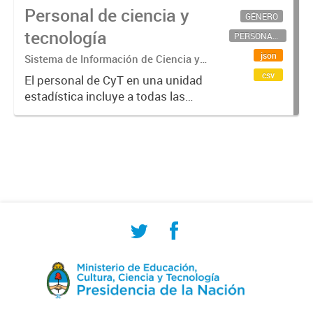
Personal de ciencia y
GÉNERO
tecnología
PERSONAL CIENTÍFICO-TECNOLÓGICO
json
Sistema de Información de Ciencia y
Tecnología Argentino (SICYTAR)
csv
El personal de CyT en una unidad
estadística incluye a todas las
personas involucradas
directamente en I+D así como a
aquellas que brindan servicios
directos para las actividades de I +
D (como...