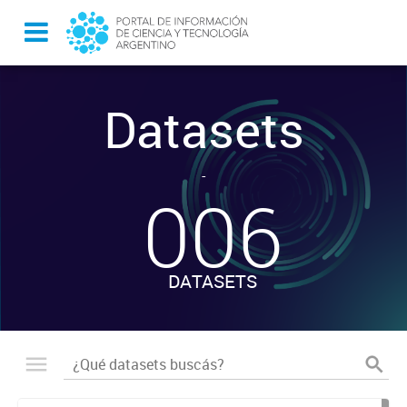
Datasets
-
006
DATASETS