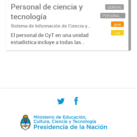
Personal de ciencia y
GÉNERO
tecnología
PERSONAL CIENTÍFICO-TECNOLÓGICO
json
Sistema de Información de Ciencia y
Tecnología Argentino (SICYTAR)
csv
El personal de CyT en una unidad
estadística incluye a todas las
personas involucradas
directamente en I+D así como a
aquellas que brindan servicios
directos para las actividades de I +
D (como...