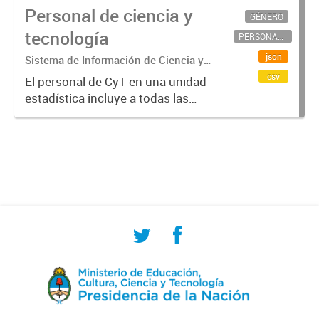
Personal de ciencia y
GÉNERO
tecnología
PERSONAL CIENTÍFICO-TECNOLÓGICO
json
Sistema de Información de Ciencia y
Tecnología Argentino (SICYTAR)
csv
El personal de CyT en una unidad
estadística incluye a todas las
personas involucradas
directamente en I+D así como a
aquellas que brindan servicios
directos para las actividades de I +
D (como...