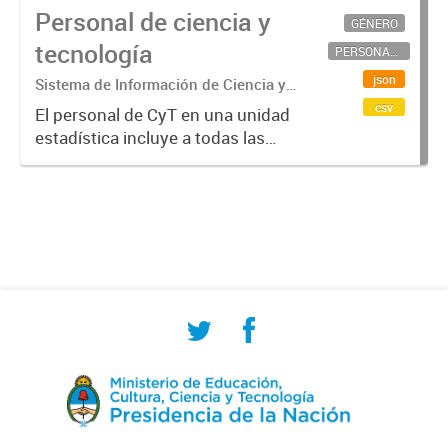
Personal de ciencia y
GÉNERO
tecnología
PERSONAL CIENTÍFICO-TECNOLÓGICO
json
Sistema de Información de Ciencia y
Tecnología Argentino (SICYTAR)
csv
El personal de CyT en una unidad
estadística incluye a todas las
personas involucradas
directamente en I+D así como a
aquellas que brindan servicios
directos para las actividades de I +
D (como...