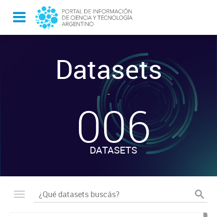
Datasets
-
006
DATASETS