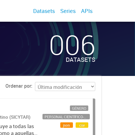
Datasets
Series
APIs
006
DATASETS
Ordenar por
GÉNERO
ntino (SICYTAR)
PERSONAL CIENTÍFICO-TECNOLÓGICO
json
csv
uye a todas las
como a aquellas