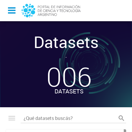
Datasets
-
006
DATASETS