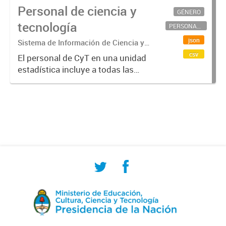
Personal de ciencia y
GÉNERO
tecnología
PERSONAL CIENTÍFICO-TECNOLÓGICO
json
Sistema de Información de Ciencia y
Tecnología Argentino (SICYTAR)
csv
El personal de CyT en una unidad
estadística incluye a todas las
personas involucradas
directamente en I+D así como a
aquellas que brindan servicios
directos para las actividades de I +
D (como...