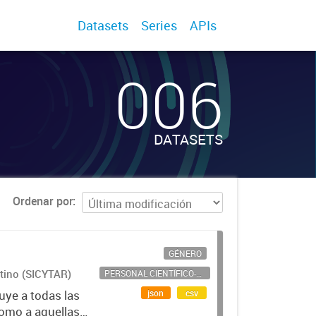
Datasets
Series
APIs
006
DATASETS
Ordenar por
GÉNERO
ntino (SICYTAR)
PERSONAL CIENTÍFICO-TECNOLÓGICO
json
csv
uye a todas las
como a aquellas