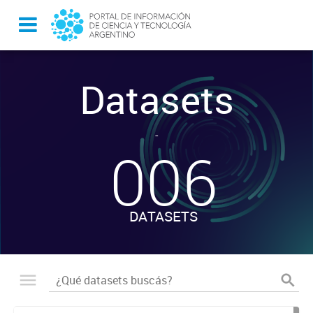
Datasets
-
006
DATASETS