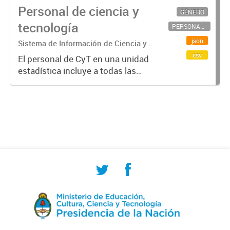
Personal de ciencia y
GÉNERO
tecnología
PERSONAL CIENTÍFICO-TECNOLÓGICO
json
Sistema de Información de Ciencia y
Tecnología Argentino (SICYTAR)
csv
El personal de CyT en una unidad
estadística incluye a todas las
personas involucradas
directamente en I+D así como a
aquellas que brindan servicios
directos para las actividades de I +
D (como...