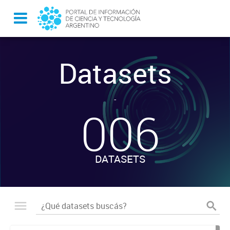
Datasets
-
006
DATASETS