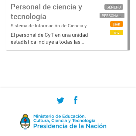
Personal de ciencia y
GÉNERO
tecnología
PERSONAL CIENTÍFICO-TECNOLÓGICO
json
Sistema de Información de Ciencia y
Tecnología Argentino (SICYTAR)
csv
El personal de CyT en una unidad
estadística incluye a todas las
personas involucradas
directamente en I+D así como a
aquellas que brindan servicios
directos para las actividades de I +
D (como...