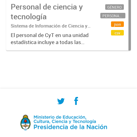
Personal de ciencia y
GÉNERO
tecnología
PERSONAL CIENTÍFICO-TECNOLÓGICO
json
Sistema de Información de Ciencia y
Tecnología Argentino (SICYTAR)
csv
El personal de CyT en una unidad
estadística incluye a todas las
personas involucradas
directamente en I+D así como a
aquellas que brindan servicios
directos para las actividades de I +
D (como...