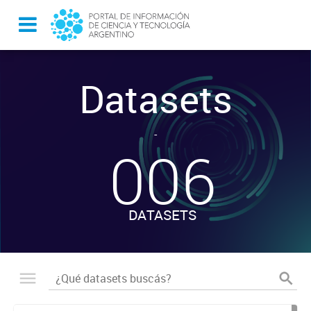
Datasets
-
006
DATASETS