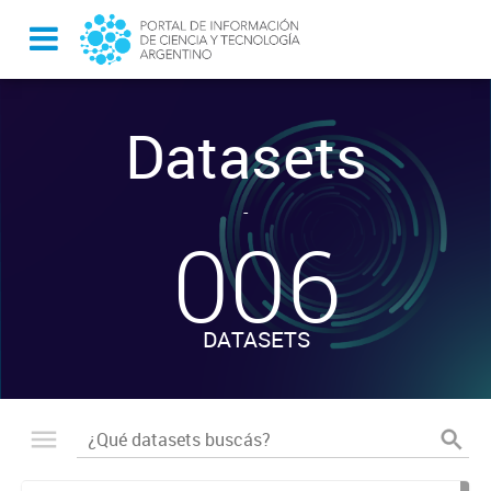
Datasets
-
006
DATASETS