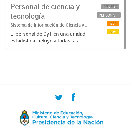
Personal de ciencia y
GÉNERO
tecnología
PERSONAL CIENTÍFICO-TECNOLÓGICO
json
Sistema de Información de Ciencia y
Tecnología Argentino (SICYTAR)
csv
El personal de CyT en una unidad
estadística incluye a todas las
personas involucradas
directamente en I+D así como a
aquellas que brindan servicios
directos para las actividades de I +
D (como...