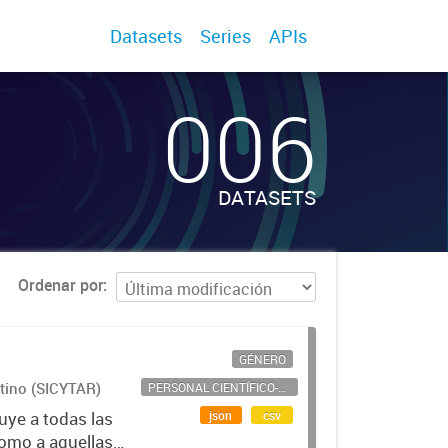
Datasets
Series
APIs
006
DATASETS
Ordenar por
GÉNERO
ntino (SICYTAR)
PERSONAL CIENTÍFICO-TECNOLÓGICO
json
csv
uye a todas las
como a aquellas