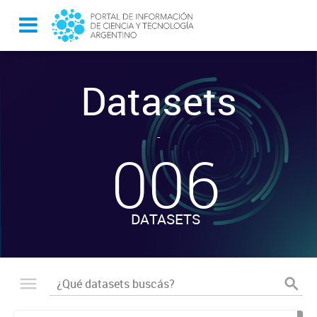
Datasets
-
006
DATASETS