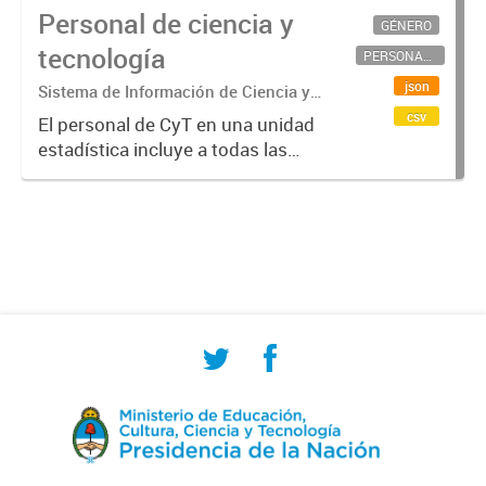
Personal de ciencia y
GÉNERO
tecnología
PERSONAL CIENTÍFICO-TECNOLÓGICO
json
Sistema de Información de Ciencia y
Tecnología Argentino (SICYTAR)
csv
El personal de CyT en una unidad
estadística incluye a todas las
personas involucradas
directamente en I+D así como a
aquellas que brindan servicios
directos para las actividades de I +
D (como...