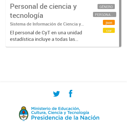
Personal de ciencia y
GÉNERO
tecnología
PERSONAL CIENTÍFICO-TECNOLÓGICO
json
Sistema de Información de Ciencia y
Tecnología Argentino (SICYTAR)
csv
El personal de CyT en una unidad
estadística incluye a todas las
personas involucradas
directamente en I+D así como a
aquellas que brindan servicios
directos para las actividades de I +
D (como...