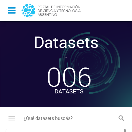
Datasets
-
006
DATASETS