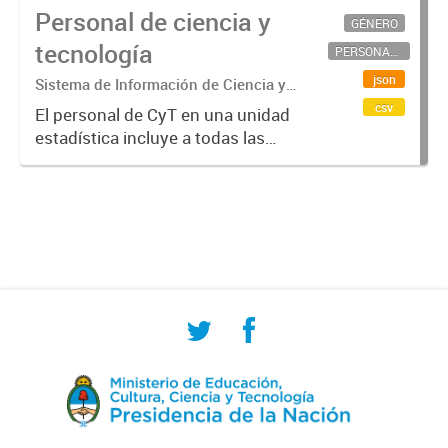
Personal de ciencia y
GÉNERO
tecnología
PERSONAL CIENTÍFICO-TECNOLÓGICO
json
Sistema de Información de Ciencia y
Tecnología Argentino (SICYTAR)
csv
El personal de CyT en una unidad
estadística incluye a todas las
personas involucradas
directamente en I+D así como a
aquellas que brindan servicios
directos para las actividades de I +
D (como...