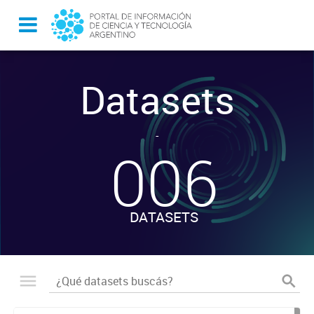
Datasets
-
006
DATASETS