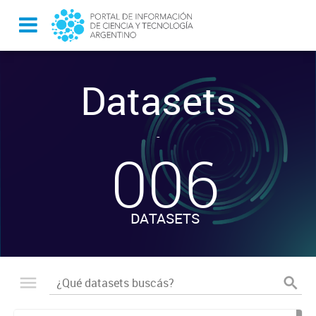
Datasets
-
006
DATASETS