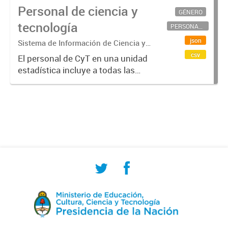
Personal de ciencia y
GÉNERO
tecnología
PERSONAL CIENTÍFICO-TECNOLÓGICO
json
Sistema de Información de Ciencia y
Tecnología Argentino (SICYTAR)
csv
El personal de CyT en una unidad
estadística incluye a todas las
personas involucradas
directamente en I+D así como a
aquellas que brindan servicios
directos para las actividades de I +
D (como...