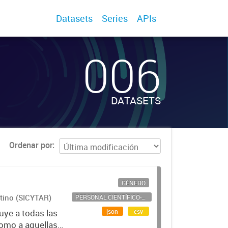
Datasets
Series
APIs
006
DATASETS
Ordenar por
GÉNERO
ntino (SICYTAR)
PERSONAL CIENTÍFICO-TECNOLÓGICO
json
csv
uye a todas las
como a aquellas