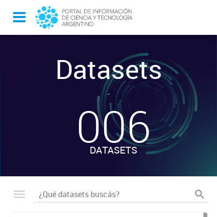
Datasets
-
006
DATASETS