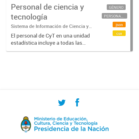
Personal de ciencia y
GÉNERO
tecnología
PERSONAL CIENTÍFICO-TECNOLÓGICO
json
Sistema de Información de Ciencia y
Tecnología Argentino (SICYTAR)
csv
El personal de CyT en una unidad
estadística incluye a todas las
personas involucradas
directamente en I+D así como a
aquellas que brindan servicios
directos para las actividades de I +
D (como...