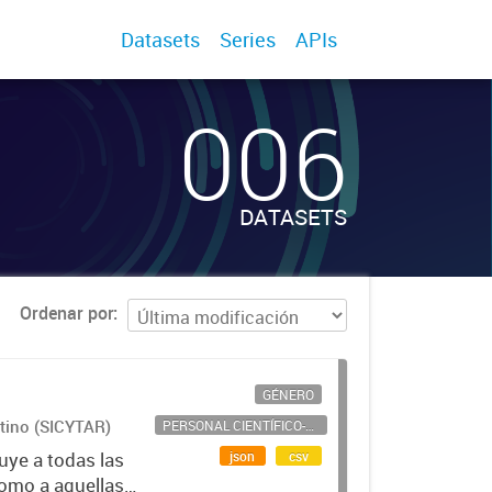
Datasets
Series
APIs
006
DATASETS
Ordenar por
GÉNERO
ntino (SICYTAR)
PERSONAL CIENTÍFICO-TECNOLÓGICO
json
csv
uye a todas las
como a aquellas