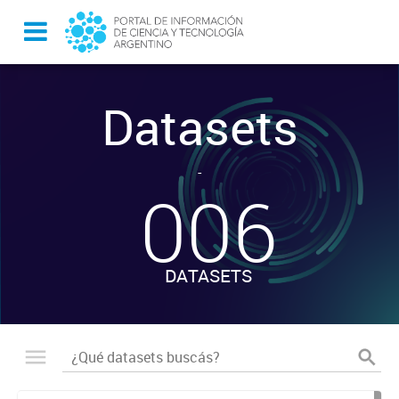
Datasets
-
006
DATASETS