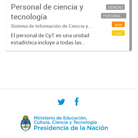
Personal de ciencia y
GÉNERO
tecnología
PERSONAL CIENTÍFICO-TECNOLÓGICO
json
Sistema de Información de Ciencia y
Tecnología Argentino (SICYTAR)
csv
El personal de CyT en una unidad
estadística incluye a todas las
personas involucradas
directamente en I+D así como a
aquellas que brindan servicios
directos para las actividades de I +
D (como...