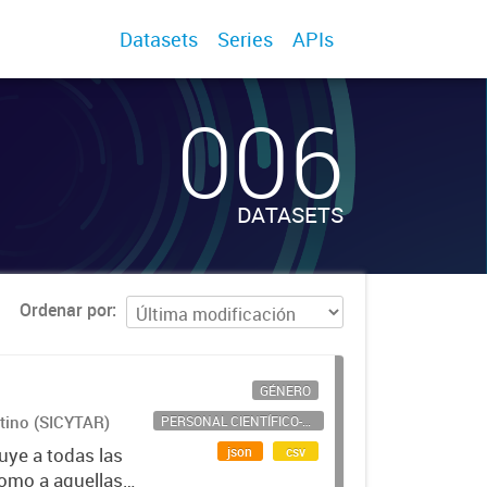
Datasets
Series
APIs
006
DATASETS
Ordenar por
GÉNERO
ntino (SICYTAR)
PERSONAL CIENTÍFICO-TECNOLÓGICO
json
csv
uye a todas las
como a aquellas