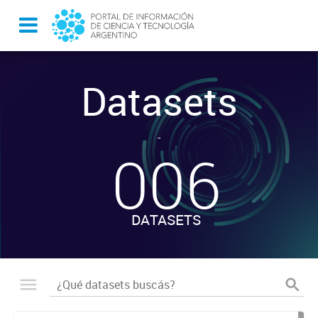
Datasets
-
006
DATASETS