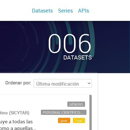
Datasets
Series
APIs
006
DATASETS
Ordenar por
GÉNERO
ntino (SICYTAR)
PERSONAL CIENTÍFICO-TECNOLÓGICO
json
csv
uye a todas las
como a aquellas