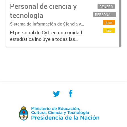
Personal de ciencia y
GÉNERO
tecnología
PERSONAL CIENTÍFICO-TECNOLÓGICO
json
Sistema de Información de Ciencia y
Tecnología Argentino (SICYTAR)
csv
El personal de CyT en una unidad
estadística incluye a todas las
personas involucradas
directamente en I+D así como a
aquellas que brindan servicios
directos para las actividades de I +
D (como...