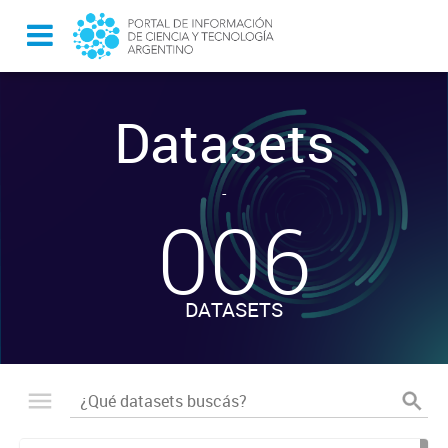
Datasets
-
006
DATASETS