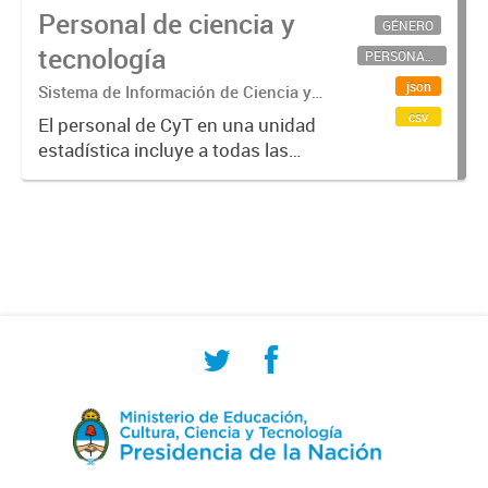
Personal de ciencia y
GÉNERO
tecnología
PERSONAL CIENTÍFICO-TECNOLÓGICO
json
Sistema de Información de Ciencia y
Tecnología Argentino (SICYTAR)
csv
El personal de CyT en una unidad
estadística incluye a todas las
personas involucradas
directamente en I+D así como a
aquellas que brindan servicios
directos para las actividades de I +
D (como...