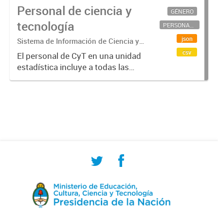
Personal de ciencia y
GÉNERO
tecnología
PERSONAL CIENTÍFICO-TECNOLÓGICO
json
Sistema de Información de Ciencia y
Tecnología Argentino (SICYTAR)
csv
El personal de CyT en una unidad
estadística incluye a todas las
personas involucradas
directamente en I+D así como a
aquellas que brindan servicios
directos para las actividades de I +
D (como...