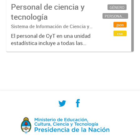
Personal de ciencia y
GÉNERO
tecnología
PERSONAL CIENTÍFICO-TECNOLÓGICO
json
Sistema de Información de Ciencia y
Tecnología Argentino (SICYTAR)
csv
El personal de CyT en una unidad
estadística incluye a todas las
personas involucradas
directamente en I+D así como a
aquellas que brindan servicios
directos para las actividades de I +
D (como...