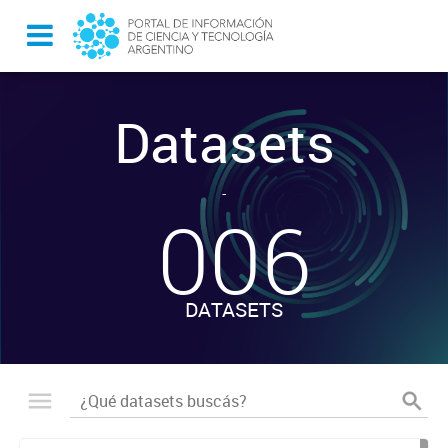
Datasets
-
006
DATASETS