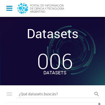
Datasets
-
006
DATASETS