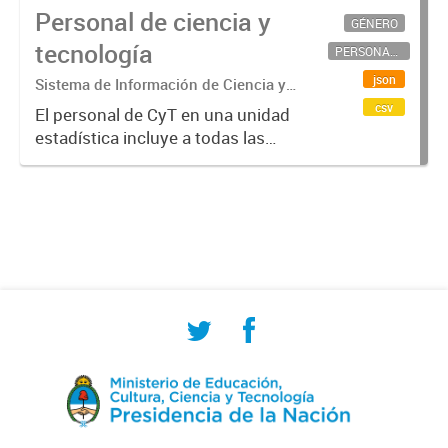
Personal de ciencia y
GÉNERO
tecnología
PERSONAL CIENTÍFICO-TECNOLÓGICO
json
Sistema de Información de Ciencia y
Tecnología Argentino (SICYTAR)
csv
El personal de CyT en una unidad
estadística incluye a todas las
personas involucradas
directamente en I+D así como a
aquellas que brindan servicios
directos para las actividades de I +
D (como...