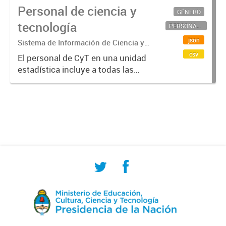
Personal de ciencia y
GÉNERO
tecnología
PERSONAL CIENTÍFICO-TECNOLÓGICO
json
Sistema de Información de Ciencia y
Tecnología Argentino (SICYTAR)
csv
El personal de CyT en una unidad
estadística incluye a todas las
personas involucradas
directamente en I+D así como a
aquellas que brindan servicios
directos para las actividades de I +
D (como...