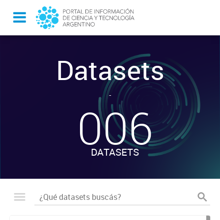
Datasets
-
006
DATASETS