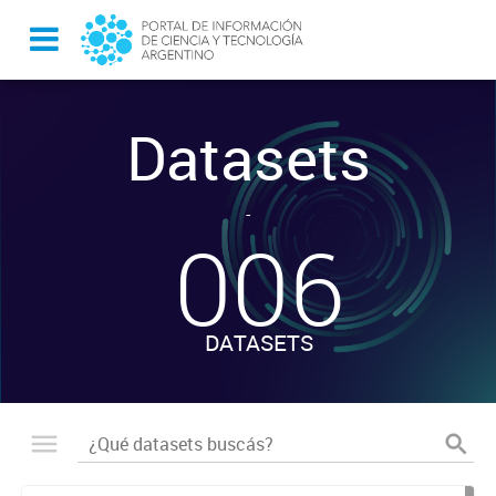
Datasets
-
006
DATASETS