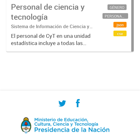
Personal de ciencia y
GÉNERO
tecnología
PERSONAL CIENTÍFICO-TECNOLÓGICO
json
Sistema de Información de Ciencia y
Tecnología Argentino (SICYTAR)
csv
El personal de CyT en una unidad
estadística incluye a todas las
personas involucradas
directamente en I+D así como a
aquellas que brindan servicios
directos para las actividades de I +
D (como...