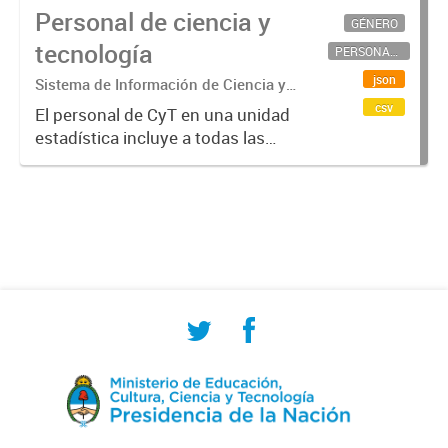
Personal de ciencia y
GÉNERO
tecnología
PERSONAL CIENTÍFICO-TECNOLÓGICO
json
Sistema de Información de Ciencia y
Tecnología Argentino (SICYTAR)
csv
El personal de CyT en una unidad
estadística incluye a todas las
personas involucradas
directamente en I+D así como a
aquellas que brindan servicios
directos para las actividades de I +
D (como...