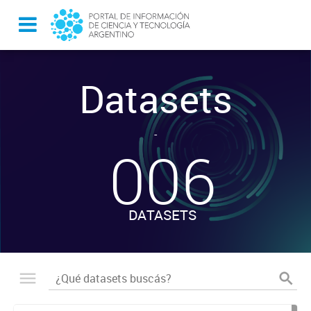
Datasets
-
006
DATASETS