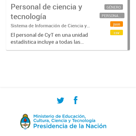
Personal de ciencia y
GÉNERO
tecnología
PERSONAL CIENTÍFICO-TECNOLÓGICO
json
Sistema de Información de Ciencia y
Tecnología Argentino (SICYTAR)
csv
El personal de CyT en una unidad
estadística incluye a todas las
personas involucradas
directamente en I+D así como a
aquellas que brindan servicios
directos para las actividades de I +
D (como...