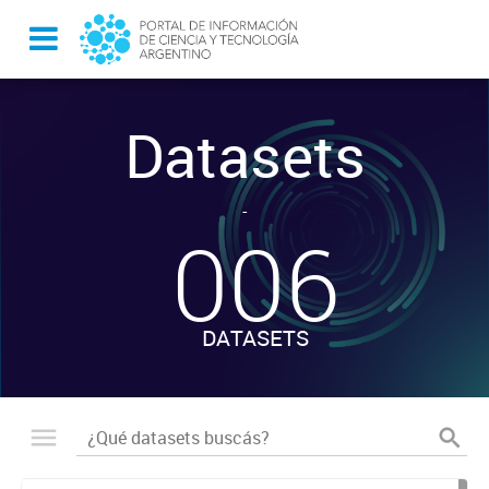
Datasets
-
006
DATASETS