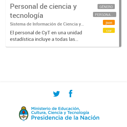
Personal de ciencia y
GÉNERO
tecnología
PERSONAL CIENTÍFICO-TECNOLÓGICO
json
Sistema de Información de Ciencia y
Tecnología Argentino (SICYTAR)
csv
El personal de CyT en una unidad
estadística incluye a todas las
personas involucradas
directamente en I+D así como a
aquellas que brindan servicios
directos para las actividades de I +
D (como...