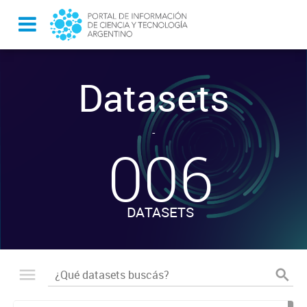
Datasets
-
006
DATASETS