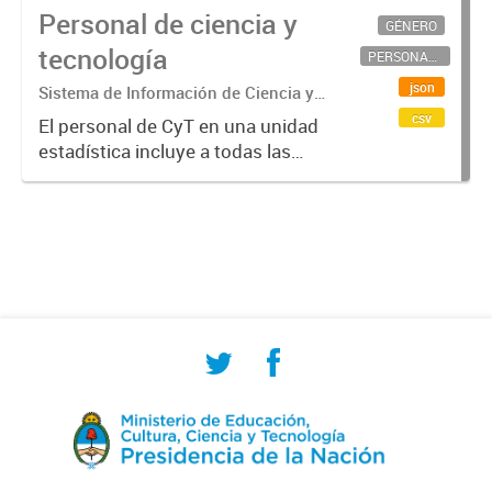
Personal de ciencia y
GÉNERO
tecnología
PERSONAL CIENTÍFICO-TECNOLÓGICO
json
Sistema de Información de Ciencia y
Tecnología Argentino (SICYTAR)
csv
El personal de CyT en una unidad
estadística incluye a todas las
personas involucradas
directamente en I+D así como a
aquellas que brindan servicios
directos para las actividades de I +
D (como...