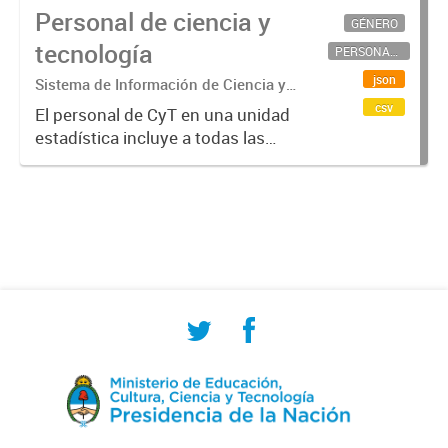
Personal de ciencia y
GÉNERO
tecnología
PERSONAL CIENTÍFICO-TECNOLÓGICO
json
Sistema de Información de Ciencia y
Tecnología Argentino (SICYTAR)
csv
El personal de CyT en una unidad
estadística incluye a todas las
personas involucradas
directamente en I+D así como a
aquellas que brindan servicios
directos para las actividades de I +
D (como...