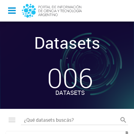
Datasets
-
006
DATASETS