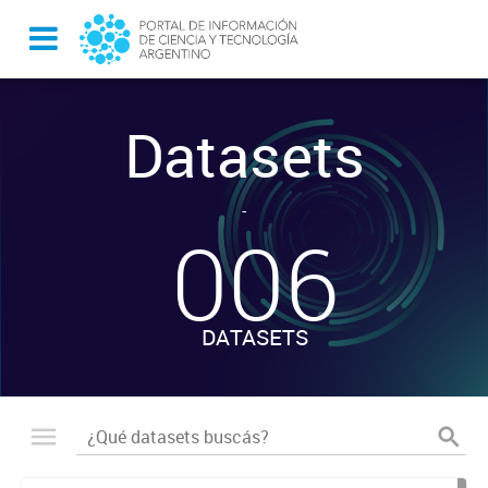
Datasets
-
006
DATASETS