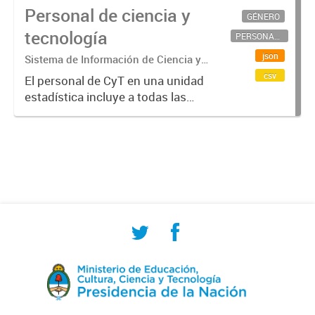
Personal de ciencia y
GÉNERO
tecnología
PERSONAL CIENTÍFICO-TECNOLÓGICO
json
Sistema de Información de Ciencia y
Tecnología Argentino (SICYTAR)
csv
El personal de CyT en una unidad
estadística incluye a todas las
personas involucradas
directamente en I+D así como a
aquellas que brindan servicios
directos para las actividades de I +
D (como...