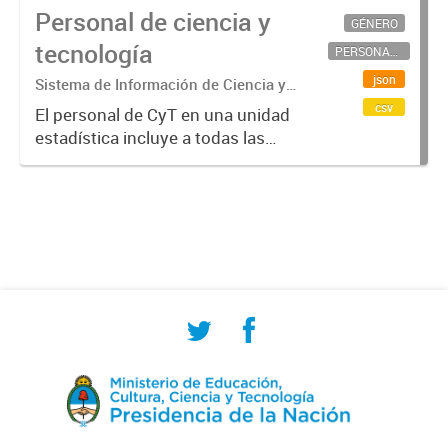
Personal de ciencia y
GÉNERO
tecnología
PERSONAL CIENTÍFICO-TECNOLÓGICO
json
Sistema de Información de Ciencia y
Tecnología Argentino (SICYTAR)
csv
El personal de CyT en una unidad
estadística incluye a todas las
personas involucradas
directamente en I+D así como a
aquellas que brindan servicios
directos para las actividades de I +
D (como...