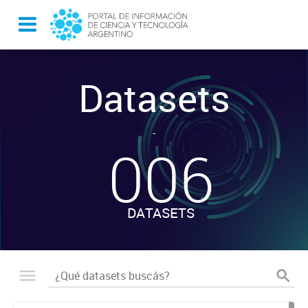
Datasets
-
006
DATASETS