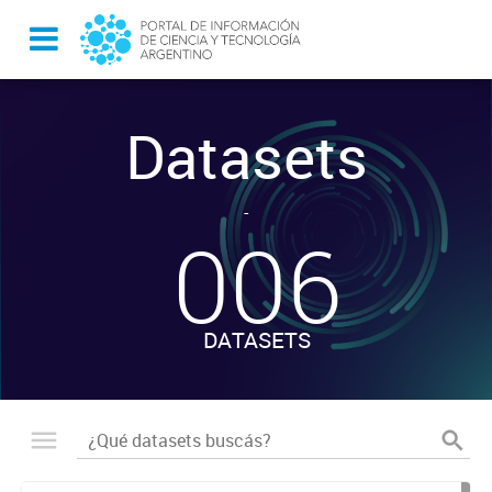
Datasets
-
006
DATASETS