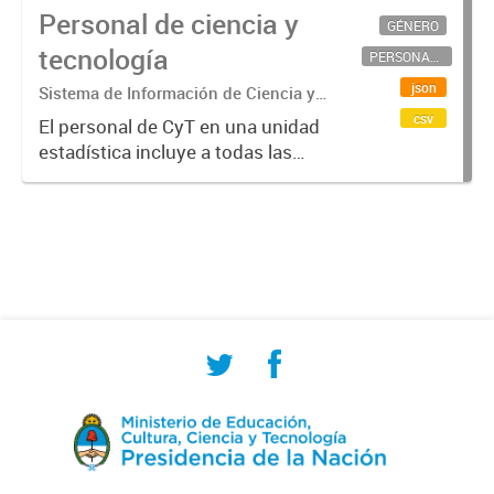
Personal de ciencia y
GÉNERO
tecnología
PERSONAL CIENTÍFICO-TECNOLÓGICO
json
Sistema de Información de Ciencia y
Tecnología Argentino (SICYTAR)
csv
El personal de CyT en una unidad
estadística incluye a todas las
personas involucradas
directamente en I+D así como a
aquellas que brindan servicios
directos para las actividades de I +
D (como...