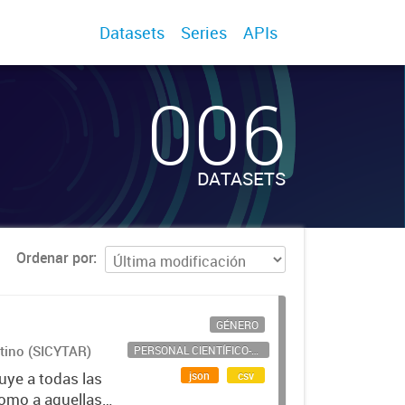
Datasets
Series
APIs
006
DATASETS
Ordenar por
GÉNERO
ntino (SICYTAR)
PERSONAL CIENTÍFICO-TECNOLÓGICO
json
csv
uye a todas las
como a aquellas